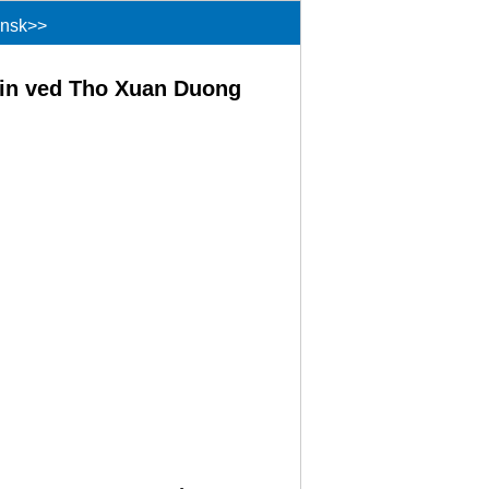
insk
>>
isin ved Tho Xuan Duong