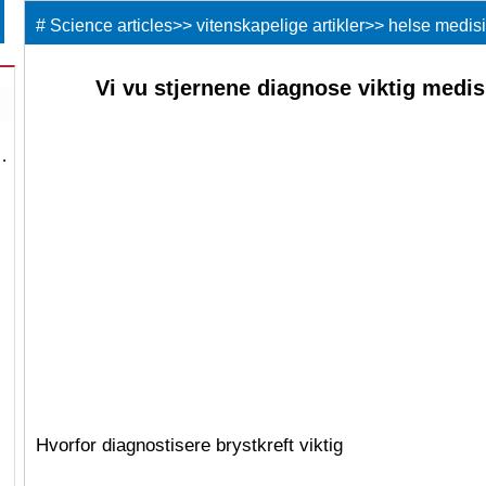
#
Science articles
>>
vitenskapelige artikler
>>
helse medis
Vi vu stjernene diagnose viktig med
…
Hvorfor diagnostisere brystkreft viktig