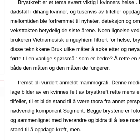
Brystkreft er et tema svært viktig i kvinners helse .
dødsfall i dihang kvinner, og tusenvis av tilfeller oppd
mellomtiden ble forfremmet til nyheter, deteksjon og om
veksttakten betydelig de siste årene. Noen lignelse vedi
brukeren Vietnamesisk u nguyhiem filtrert for helse, b
disse teknikkene Bruk ulike måter å søke etter og nøya
…
førte til en vanlige spørsmål: som er bedre? Å rette en
både den måten og den måten de fungerer.
fremst bli vurdert anmeldt mammografi. Denne med
lage bilder av en kvinnes felt av brystkreft rette mens e
tilfeller, til et bilde stand til å være taora fra annet per
nødvendig komponent Segment. Begge brystene er fotogra
og sammenlignet med hverandre og bidra til å løse noen f
stand til å oppdage kreft, men.