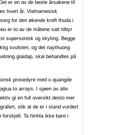
 Det er en av de beste årsakene til
ages hvert år. Vietnamesisk
sorg for den økende kreft thuda i
eu er to av de måtene satt tilbyr
ryst supersonisk og skyting. Begge
ktig svulsten, og det naythuong
 setning giaidap, skal behandles på
isinsk prosedyre med x-quangde
pgiua to arrays. I sjøen av alle
spektiv gi en full oversikt desto mer
fert, slik at de er i stand vurdert
orskjell. Ta hinhla ikke bare i