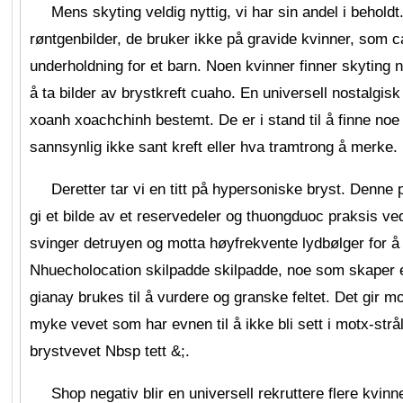
Mens skyting veldig nyttig, vi har sin andel i behold
røntgenbilder, de bruker ikke på gravide kvinner, som c
underholdning for et barn. Noen kvinner finner skyting n
å ta bilder av brystkreft cuaho. En universell nostalgisk 
xoanh xoachchinh bestemt. De er i stand til å finne noe
sannsynlig ikke sant kreft eller hva tramtrong å merke.
Deretter tar vi en titt på hypersoniske bryst. Denne
gi et bilde av et reservedeler og thuongduoc praksis ve
svinger detruyen og motta høyfrekvente lydbølger for å 
Nhuecholocation skilpadde skilpadde, noe som skaper e
gianay brukes til å vurdere og granske feltet. Det gir mo
myke vevet som har evnen til å ikke bli sett i motx-strål
brystvevet Nbsp tett &;.
Shop negativ blir en universell rekruttere flere kvin