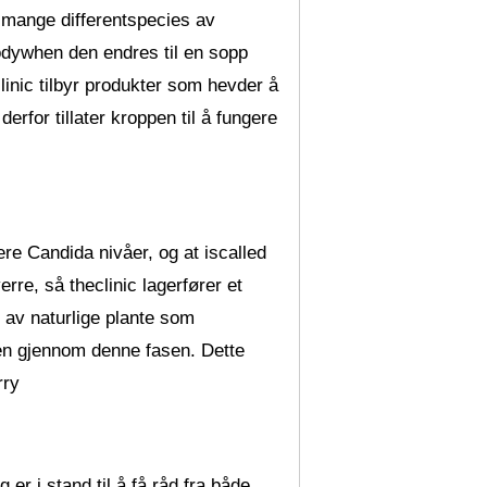
 mange differentspecies av
bodywhen den endres til en sopp
clinic tilbyr produkter som hevder å
erfor tillater kroppen til å fungere
e Candida nivåer, og at iscalled
rre, så theclinic lagerfører et
 av naturlige plante som
pen gjennom denne fasen. Dette
rry
er i stand til å få råd fra både