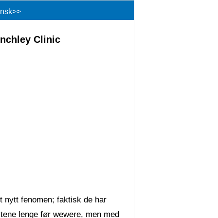
insk
>>
inchley Clinic
et nytt fenomen; faktisk de har
uktene lenge før wewere, men med