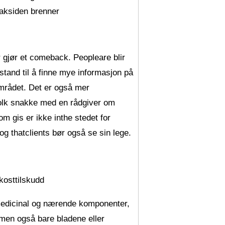
baksiden brenner
r gjør et comeback. Peopleare blir
stand til å finne mye informasjon på
området. Det er også mer
 folk snakke med en rådgiver om
om gis er ikke inthe stedet for
og thatclients bør også se sin lege.
 kosttilskudd
hmedicinal og nærende komponenter,
men også bare bladene eller