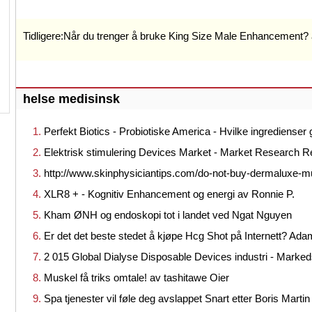
Tidligere:
Når du trenger å bruke King Size Male Enhancement? a
helse medisinsk
Perfekt Biotics - Probiotiske America - Hvilke ingredienser
Elektrisk stimulering Devices Market - Market Research 
http://www.skinphysiciantips.com/do-not-buy-dermaluxe-m
XLR8 + - Kognitiv Enhancement og energi av Ronnie P.
Kham ØNH og endoskopi tot i landet ved Ngat Nguyen
Er det det beste stedet å kjøpe Hcg Shot på Internett? Ad
2 015 Global Dialyse Disposable Devices industri - Marke
Muskel få triks omtale! av tashitawe Oier
Spa tjenester vil føle deg avslappet Snart etter Boris Martin