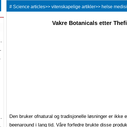
#
Science articles
>>
vitenskapelige artikler
>>
helse medis
Vakre Botanicals etter Thef
…
…
…
Den bruker ofnatural og tradisjonelle løsninger er ikke 
…
beenaround i lang tid. Våre forfedre brukte disse prod
…