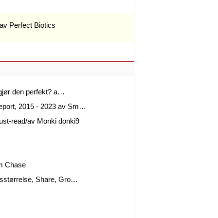
v Perfect Biotics
 gjør den perfekt? a…
Report, 2015 - 2023 av Sm…
ust-read/av Monki donki9
am Chase
dsstørrelse, Share, Gro…