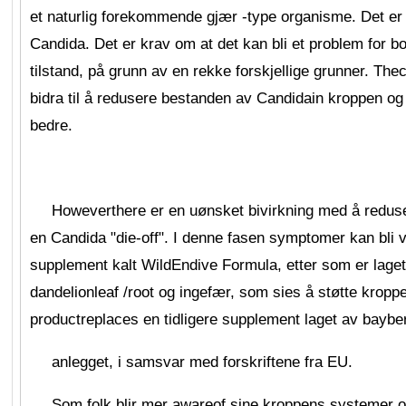
et naturlig forekommende gjær -type organisme. Det er
Candida. Det er krav om at det kan bli et problem for 
tilstand, på grunn av en rekke forskjellige grunner. The
bidra til å redusere bestanden av Candidain kroppen og d
bedre.
Howeverthere er en uønsket bivirkning med å reduser
en Candida "die-off". I denne fasen symptomer kan bli ve
supplement kalt WildEndive Formula, etter som er laget
dandelionleaf /root og ingefær, som sies å støtte krop
productreplaces en tidligere supplement laget av baybe
anlegget, i samsvar med forskriftene fra EU.
Som folk blir mer awareof sine kroppens systemer og 