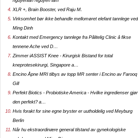
nguyenlan Nguyen lam
XLR +, Brain Booster, ved Raju M.
Virksomhet bør ikke behandle mellomøret elefant tannlege ved
Ming Dinh
Kontakt med Emergency tannlege fra Pålitelig Clinic å fikse
tennene Ache ved D…
Zimmer iASSIST Knee - Kirurgisk Bistand for total
kneprotesekirurgi, Singapore a…
Encino Åpne MRI tilbys av topp MR senter i Encino av Farooq
Gill
Perfekt Biotics - Probiotiske America - Hvilke ingredienser gjør
den perfekt? a…
Hvis forakt for sine egne bryster er uutholdelig ved Meyburg
Berlin
Når hu ekstraordinære general tilstand av gynekologiske