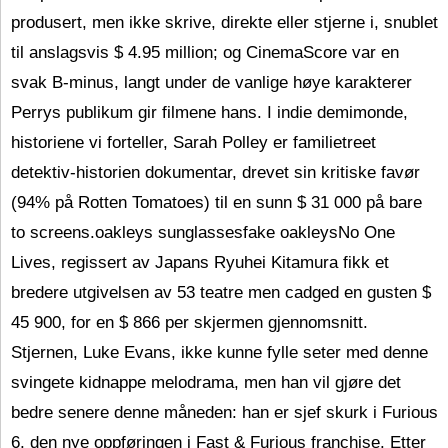
produsert, men ikke skrive, direkte eller stjerne i, snublet
til anslagsvis $ 4.95 million; og CinemaScore var en
svak B-minus, langt under de vanlige høye karakterer
Perrys publikum gir filmene hans. I indie demimonde,
historiene vi forteller, Sarah Polley er familietreet
detektiv-historien dokumentar, drevet sin kritiske favør
(94% på Rotten Tomatoes) til en sunn $ 31 000 på bare
to screens.oakleys sunglassesfake oakleysNo One
Lives, regissert av Japans Ryuhei Kitamura fikk et
bredere utgivelsen av 53 teatre men cadged en gusten $
45 900, for en $ 866 per skjermen gjennomsnitt.
Stjernen, Luke Evans, ikke kunne fylle seter med denne
svingete kidnappe melodrama, men han vil gjøre det
bedre senere denne måneden: han er sjef skurk i Furious
6, den nye oppføringen i Fast & Furious franchise. Etter