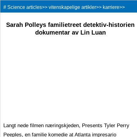
#
Science articles
>>
vitenskapelige artikler
>>
karriere
>>
Sarah Polleys familietreet detektiv-historien
dokumentar av Lin Luan
Langt nede filmen næringskjeden, Presents Tyler Perry
Peeples, en familie komedie at Atlanta impresario