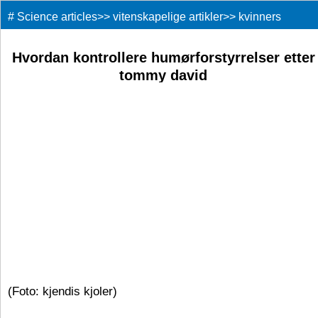
#
Science articles
>>
vitenskapelige artikler
>>
kvinners
interesser
>>
Hvordan kontrollere humørforstyrrelser etter
tommy david
​​(Foto: kjendis kjoler)