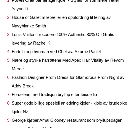
Powell Craft barnehage Kjoler - Styles for sommeren etter
Yayan Li
House of Gallet milepæl er en oppfordring til feiring av
Navyblanke Smith
Louis Vuitton Trocadero 100% Authentic 80% Off Gratis
levering av Rachel K.
Fortell meg hvordan ved Chelsea Skurrie Paulet
Nære og styrke hårrøttene Med Apex Hair Vitality av Revom
Merce
Fashion Designer Prom Dress for Glamorous Prom Night av
Addy Brook
Fordelene med tradisjon bryllup etter feixue liu
Super gode billige spesiell anledning kjoler - kjole av brudepike
kjoler NZ
George kjøper Amal Clooney restaurant som bryllupsdagen