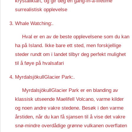
krystallklart, og gir deg en gang-in-a-lifetime
surrealistisk opplevelse
Whale Watching:.
Hval er en av de beste opplevelsene som du kan
ha på Island. Ikke bare ett sted, men forskjellige
steder rundt om i landet tilbyr deg perfekt mulighet
til å føye på hvalsafari
MyrdalsjökullGlacier Park:.
MyrdalsjökullGlacier Park er en blanding av
klassisk utseende Maelifell Volcano, varme kilder
og noen andre vakre stedene. Besøk i den varme
årstiden, når du kan få sjansen til å vise det vakre
snø-mindre overdådige grønne vulkanen overflaten