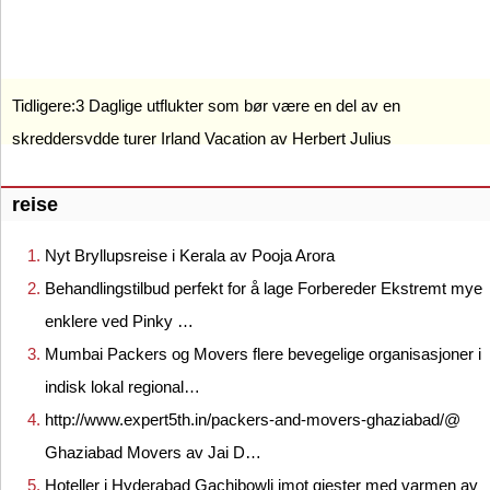
Tidligere:
3 Daglige utflukter som bør være en del av en
skreddersydde turer Irland Vacation av Herbert Julius
reise
Nyt Bryllupsreise i Kerala av Pooja Arora
Behandlingstilbud perfekt for å lage Forbereder Ekstremt mye
enklere ved Pinky …
Mumbai Packers og Movers flere bevegelige organisasjoner i
indisk lokal regional…
http://www.expert5th.in/packers-and-movers-ghaziabad/@
Ghaziabad Movers av Jai D…
Hoteller i Hyderabad Gachibowli imot gjester med varmen av