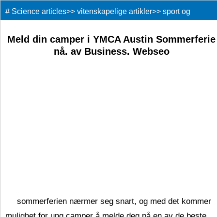
#
Science articles
>>
vitenskapelige artikler
>>
sport og
rekreasjon
>>
Meld din camper i YMCA Austin Sommerferie
nå. av Business. Webseo
sommerferien nærmer seg snart, og med det kommer
mulighet for ung camper å melde deg på en av de beste