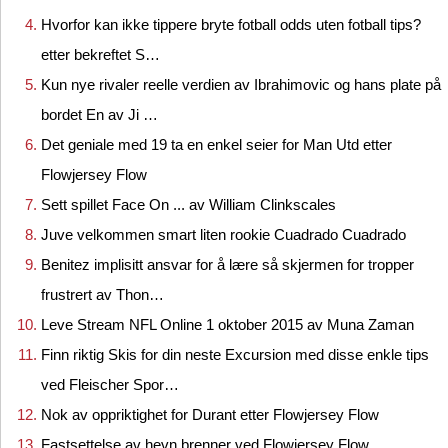
Hvorfor kan ikke tippere bryte fotball odds uten fotball tips?
etter bekreftet S…
Kun nye rivaler reelle verdien av Ibrahimovic og hans plate på
bordet En av Ji …
Det geniale med 19 ta en enkel seier for Man Utd etter
Flowjersey Flow
Sett spillet Face On ... av William Clinkscales
Juve velkommen smart liten rookie Cuadrado Cuadrado
Benitez implisitt ansvar for å lære så skjermen for tropper
frustrert av Thon…
Leve Stream NFL Online 1 oktober 2015 av Muna Zaman
Finn riktig Skis for din neste Excursion med disse enkle tips
ved Fleischer Spor…
Nok av oppriktighet for Durant etter Flowjersey Flow
Fastsettelse av hevn brenner ved Flowjersey Flow