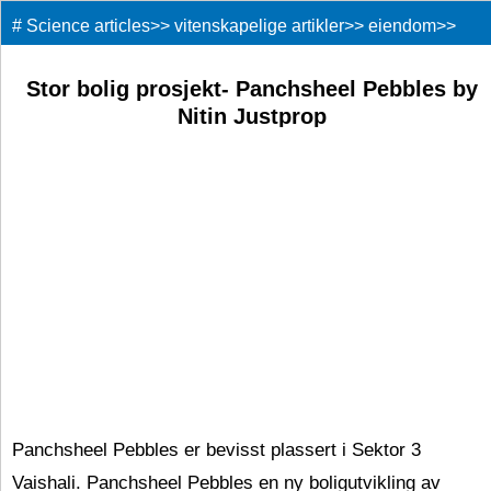
#
Science articles
>>
vitenskapelige artikler
>>
eiendom
>>
Stor bolig prosjekt- Panchsheel Pebbles by
Nitin Justprop
Panchsheel Pebbles er bevisst plassert i Sektor 3
Vaishali. Panchsheel Pebbles en ny boligutvikling av