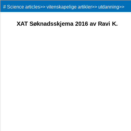
#
Science articles
>>
vitenskapelige artikler
>>
utdanning
>>
XAT Søknadsskjema 2016 av Ravi K.